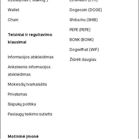
Wallet
Dogecoin (DOGE)
Chain
Shiba Inu (SHIB)
PEPE (PEPE)
Teisiniai ir reguliavimo
BONK (BONK)
klausimai
Dogwifhat (WIF)
Informacijos atskleidimas
Žiūrėti daugiau
Ankstesnis informacijos
atskleidimas
Mokesčių tvarkaraštis
Privatumas
Slapukų politika
Paslaugų teikimo sutartis
Motininė įmonė