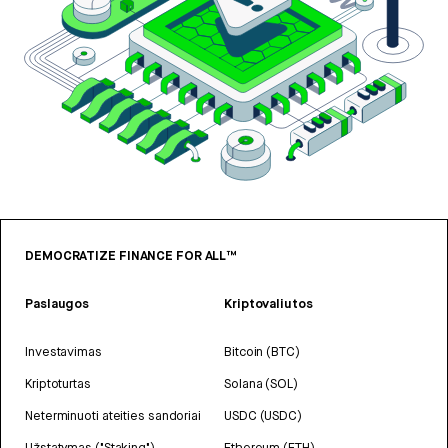
DEMOCRATIZE FINANCE FOR ALL™
Paslaugos
Kriptovaliutos
Investavimas
Bitcoin (BTC)
Kriptoturtas
Solana (SOL)
Neterminuoti ateities sandoriai
USDC (USDC)
Užstatymas ("Staking")
Ethereum (ETH)