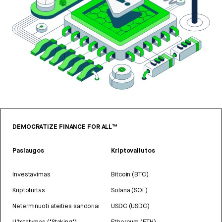
DEMOCRATIZE FINANCE FOR ALL™
Paslaugos
Kriptovaliutos
Investavimas
Bitcoin (BTC)
Kriptoturtas
Solana (SOL)
Neterminuoti ateities sandoriai
USDC (USDC)
Užstatymas ("Staking")
Ethereum (ETH)