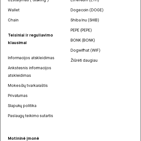
Wallet
Dogecoin (DOGE)
Chain
Shiba Inu (SHIB)
PEPE (PEPE)
Teisiniai ir reguliavimo
BONK (BONK)
klausimai
Dogwifhat (WIF)
Informacijos atskleidimas
Žiūrėti daugiau
Ankstesnis informacijos
atskleidimas
Mokesčių tvarkaraštis
Privatumas
Slapukų politika
Paslaugų teikimo sutartis
Motininė įmonė