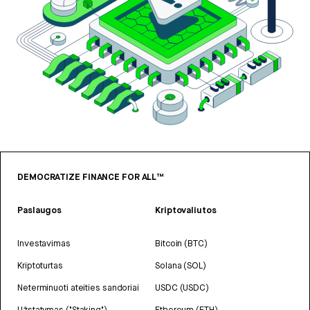
DEMOCRATIZE FINANCE FOR ALL™
Paslaugos
Kriptovaliutos
Investavimas
Bitcoin (BTC)
Kriptoturtas
Solana (SOL)
Neterminuoti ateities sandoriai
USDC (USDC)
Užstatymas ("Staking")
Ethereum (ETH)