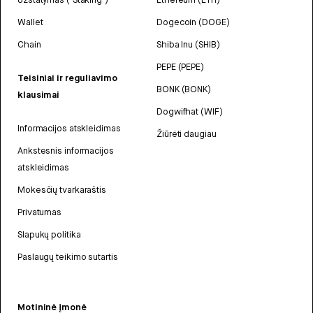
Wallet
Dogecoin (DOGE)
Chain
Shiba Inu (SHIB)
PEPE (PEPE)
Teisiniai ir reguliavimo
BONK (BONK)
klausimai
Dogwifhat (WIF)
Informacijos atskleidimas
Žiūrėti daugiau
Ankstesnis informacijos
atskleidimas
Mokesčių tvarkaraštis
Privatumas
Slapukų politika
Paslaugų teikimo sutartis
Motininė įmonė