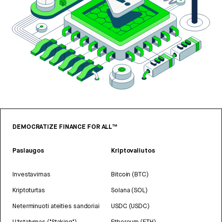
DEMOCRATIZE FINANCE FOR ALL™
Paslaugos
Kriptovaliutos
Investavimas
Bitcoin (BTC)
Kriptoturtas
Solana (SOL)
Neterminuoti ateities sandoriai
USDC (USDC)
Užstatymas ("Staking")
Ethereum (ETH)