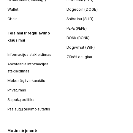
Wallet
Dogecoin (DOGE)
Chain
Shiba Inu (SHIB)
PEPE (PEPE)
Teisiniai ir reguliavimo
BONK (BONK)
klausimai
Dogwifhat (WIF)
Informacijos atskleidimas
Žiūrėti daugiau
Ankstesnis informacijos
atskleidimas
Mokesčių tvarkaraštis
Privatumas
Slapukų politika
Paslaugų teikimo sutartis
Motininė įmonė