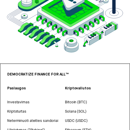
DEMOCRATIZE FINANCE FOR ALL™
Paslaugos
Kriptovaliutos
Investavimas
Bitcoin (BTC)
Kriptoturtas
Solana (SOL)
Neterminuoti ateities sandoriai
USDC (USDC)
Užstatymas ("Staking")
Ethereum (ETH)