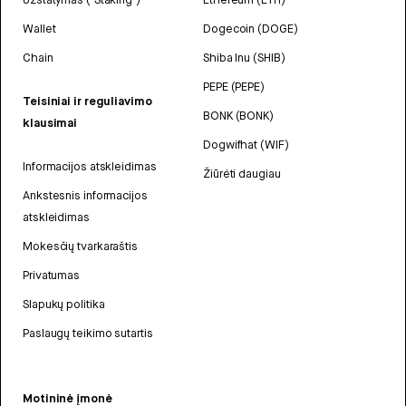
Wallet
Dogecoin (DOGE)
Chain
Shiba Inu (SHIB)
PEPE (PEPE)
Teisiniai ir reguliavimo
BONK (BONK)
klausimai
Dogwifhat (WIF)
Informacijos atskleidimas
Žiūrėti daugiau
Ankstesnis informacijos
atskleidimas
Mokesčių tvarkaraštis
Privatumas
Slapukų politika
Paslaugų teikimo sutartis
Motininė įmonė