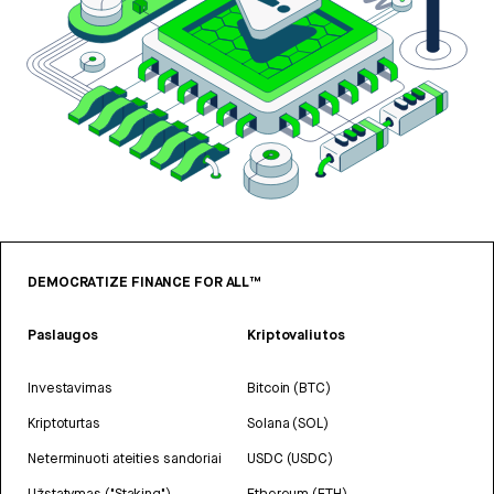
DEMOCRATIZE FINANCE FOR ALL™
Paslaugos
Kriptovaliutos
Investavimas
Bitcoin (BTC)
Kriptoturtas
Solana (SOL)
Neterminuoti ateities sandoriai
USDC (USDC)
Užstatymas ("Staking")
Ethereum (ETH)