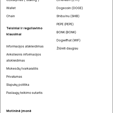
Wallet
Dogecoin (DOGE)
Chain
Shiba Inu (SHIB)
PEPE (PEPE)
Teisiniai ir reguliavimo
BONK (BONK)
klausimai
Dogwifhat (WIF)
Informacijos atskleidimas
Žiūrėti daugiau
Ankstesnis informacijos
atskleidimas
Mokesčių tvarkaraštis
Privatumas
Slapukų politika
Paslaugų teikimo sutartis
Motininė įmonė