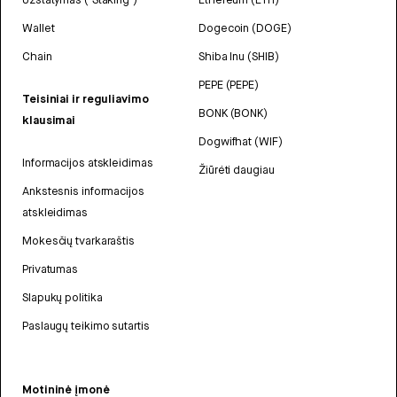
Wallet
Dogecoin (DOGE)
Chain
Shiba Inu (SHIB)
PEPE (PEPE)
Teisiniai ir reguliavimo
BONK (BONK)
klausimai
Dogwifhat (WIF)
Informacijos atskleidimas
Žiūrėti daugiau
Ankstesnis informacijos
atskleidimas
Mokesčių tvarkaraštis
Privatumas
Slapukų politika
Paslaugų teikimo sutartis
Motininė įmonė