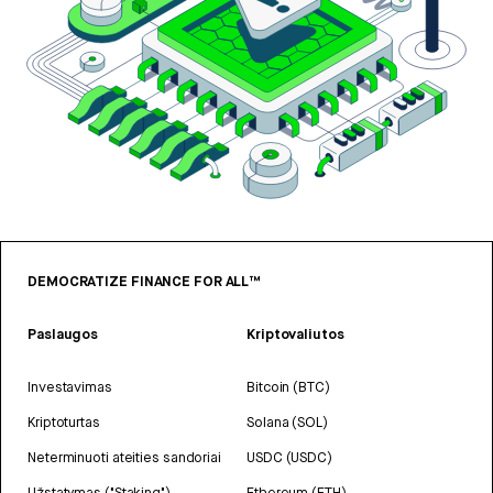
DEMOCRATIZE FINANCE FOR ALL™
Paslaugos
Kriptovaliutos
Investavimas
Bitcoin (BTC)
Kriptoturtas
Solana (SOL)
Neterminuoti ateities sandoriai
USDC (USDC)
Užstatymas ("Staking")
Ethereum (ETH)