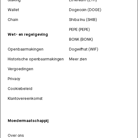
Wallet
Dogecoin (DOGE)
Chain
Shiba Inu (SHIB)
PEPE (PEPE)
Wet- en regelgeving
BONK (BONK)
Openbaarmakingen
Dogwifhat (WIF)
Historische openbaarmakingen
Meer zien
Vergoedingen
Privacy
Cookiebeleid
Klantovereenkomst
Moedermaatschappij
Over ons