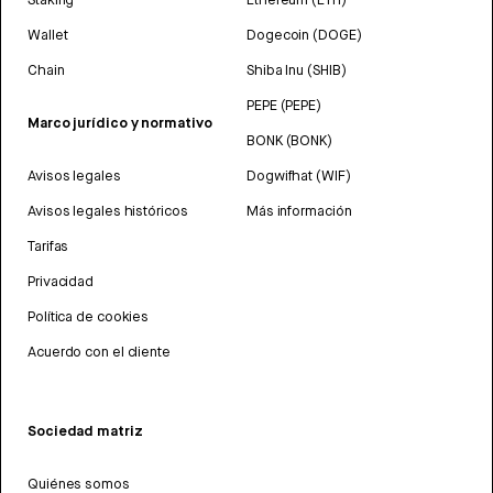
Wallet
Dogecoin (DOGE)
Chain
Shiba Inu (SHIB)
PEPE (PEPE)
Marco jurídico y normativo
BONK (BONK)
Avisos legales
Dogwifhat (WIF)
Avisos legales históricos
Más información
Tarifas
Privacidad
Política de cookies
Acuerdo con el cliente
Sociedad matriz
Quiénes somos