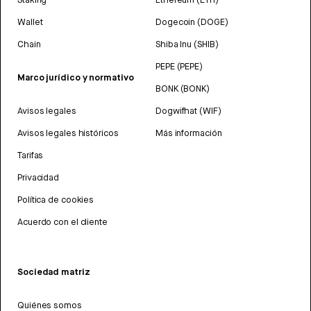
Wallet
Dogecoin (DOGE)
Chain
Shiba Inu (SHIB)
PEPE (PEPE)
Marco jurídico y normativo
BONK (BONK)
Avisos legales
Dogwifhat (WIF)
Avisos legales históricos
Más información
Tarifas
Privacidad
Política de cookies
Acuerdo con el cliente
Sociedad matriz
Quiénes somos