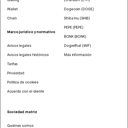
Wallet
Dogecoin (DOGE)
Chain
Shiba Inu (SHIB)
PEPE (PEPE)
Marco jurídico y normativo
BONK (BONK)
Avisos legales
Dogwifhat (WIF)
Avisos legales históricos
Más información
Tarifas
Privacidad
Política de cookies
Acuerdo con el cliente
Sociedad matriz
Quiénes somos