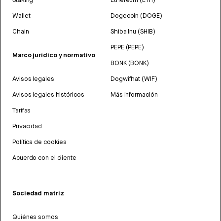
Wallet
Dogecoin (DOGE)
Chain
Shiba Inu (SHIB)
PEPE (PEPE)
Marco jurídico y normativo
BONK (BONK)
Avisos legales
Dogwifhat (WIF)
Avisos legales históricos
Más información
Tarifas
Privacidad
Política de cookies
Acuerdo con el cliente
Sociedad matriz
Quiénes somos