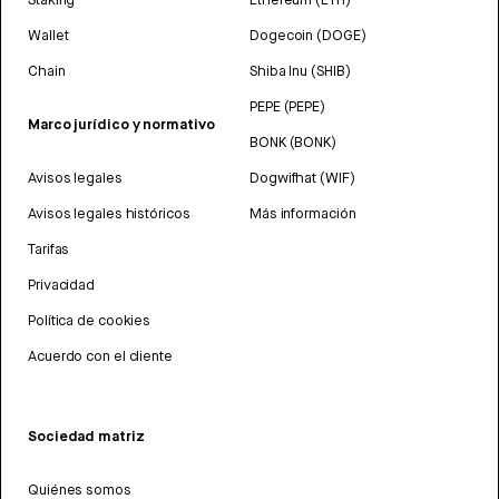
Wallet
Dogecoin (DOGE)
Chain
Shiba Inu (SHIB)
PEPE (PEPE)
Marco jurídico y normativo
BONK (BONK)
Avisos legales
Dogwifhat (WIF)
Avisos legales históricos
Más información
Tarifas
Privacidad
Política de cookies
Acuerdo con el cliente
Sociedad matriz
Quiénes somos