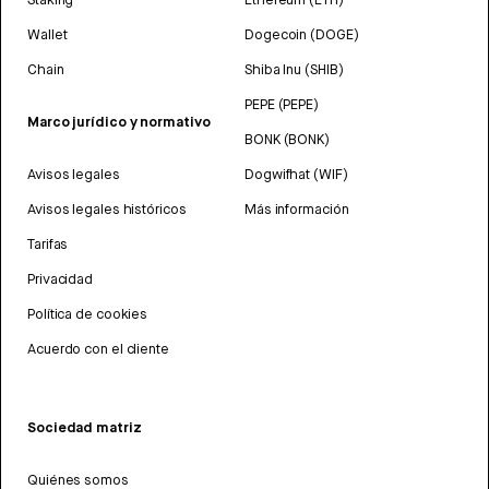
Wallet
Dogecoin (DOGE)
Chain
Shiba Inu (SHIB)
PEPE (PEPE)
Marco jurídico y normativo
BONK (BONK)
Avisos legales
Dogwifhat (WIF)
Avisos legales históricos
Más información
Tarifas
Privacidad
Política de cookies
Acuerdo con el cliente
Sociedad matriz
Quiénes somos