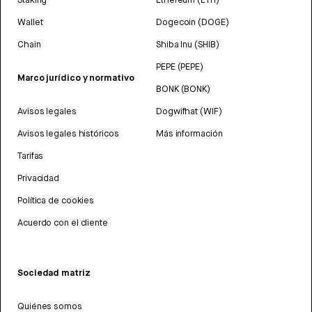
Wallet
Dogecoin (DOGE)
Chain
Shiba Inu (SHIB)
PEPE (PEPE)
Marco jurídico y normativo
BONK (BONK)
Avisos legales
Dogwifhat (WIF)
Avisos legales históricos
Más información
Tarifas
Privacidad
Política de cookies
Acuerdo con el cliente
Sociedad matriz
Quiénes somos