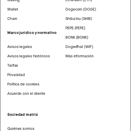
Wallet
Dogecoin (DOGE)
Chain
Shiba Inu (SHIB)
PEPE (PEPE)
Marco jurídico y normativo
BONK (BONK)
Avisos legales
Dogwifhat (WIF)
Avisos legales históricos
Más información
Tarifas
Privacidad
Política de cookies
Acuerdo con el cliente
Sociedad matriz
Quiénes somos