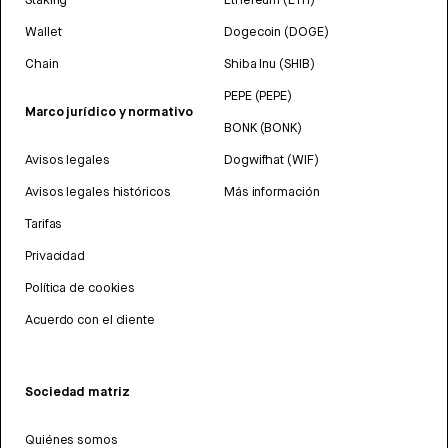
Wallet
Dogecoin (DOGE)
Chain
Shiba Inu (SHIB)
PEPE (PEPE)
Marco jurídico y normativo
BONK (BONK)
Avisos legales
Dogwifhat (WIF)
Avisos legales históricos
Más información
Tarifas
Privacidad
Política de cookies
Acuerdo con el cliente
Sociedad matriz
Quiénes somos