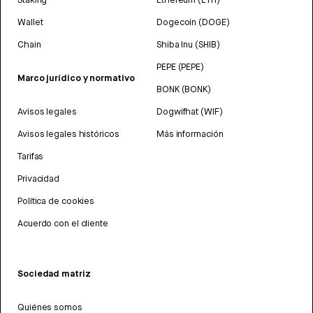
Wallet
Dogecoin (DOGE)
Chain
Shiba Inu (SHIB)
PEPE (PEPE)
Marco jurídico y normativo
BONK (BONK)
Avisos legales
Dogwifhat (WIF)
Avisos legales históricos
Más información
Tarifas
Privacidad
Política de cookies
Acuerdo con el cliente
Sociedad matriz
Quiénes somos