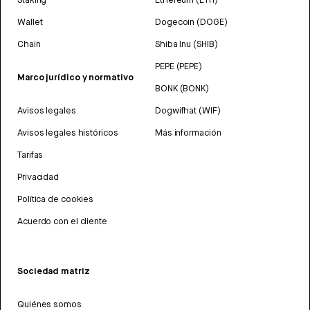
Wallet
Dogecoin (DOGE)
Chain
Shiba Inu (SHIB)
PEPE (PEPE)
Marco jurídico y normativo
BONK (BONK)
Avisos legales
Dogwifhat (WIF)
Avisos legales históricos
Más información
Tarifas
Privacidad
Política de cookies
Acuerdo con el cliente
Sociedad matriz
Quiénes somos