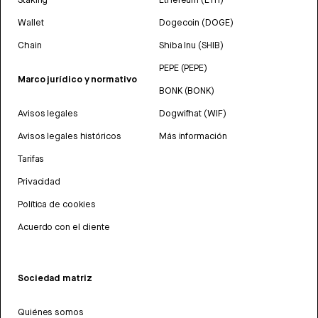
Wallet
Dogecoin (DOGE)
Chain
Shiba Inu (SHIB)
PEPE (PEPE)
Marco jurídico y normativo
BONK (BONK)
Avisos legales
Dogwifhat (WIF)
Avisos legales históricos
Más información
Tarifas
Privacidad
Política de cookies
Acuerdo con el cliente
Sociedad matriz
Quiénes somos