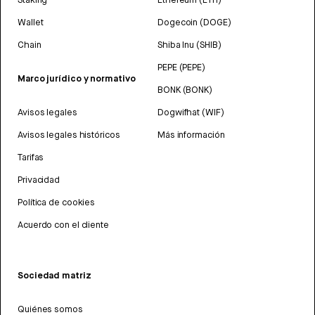
Wallet
Dogecoin (DOGE)
Chain
Shiba Inu (SHIB)
PEPE (PEPE)
Marco jurídico y normativo
BONK (BONK)
Avisos legales
Dogwifhat (WIF)
Avisos legales históricos
Más información
Tarifas
Privacidad
Política de cookies
Acuerdo con el cliente
Sociedad matriz
Quiénes somos