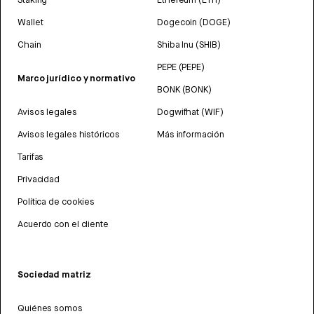
Wallet
Dogecoin (DOGE)
Chain
Shiba Inu (SHIB)
PEPE (PEPE)
Marco jurídico y normativo
BONK (BONK)
Avisos legales
Dogwifhat (WIF)
Avisos legales históricos
Más información
Tarifas
Privacidad
Política de cookies
Acuerdo con el cliente
Sociedad matriz
Quiénes somos