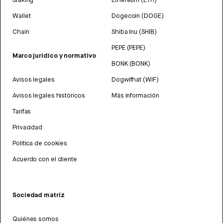
Wallet
Dogecoin (DOGE)
Chain
Shiba Inu (SHIB)
PEPE (PEPE)
Marco jurídico y normativo
BONK (BONK)
Avisos legales
Dogwifhat (WIF)
Avisos legales históricos
Más información
Tarifas
Privacidad
Política de cookies
Acuerdo con el cliente
Sociedad matriz
Quiénes somos