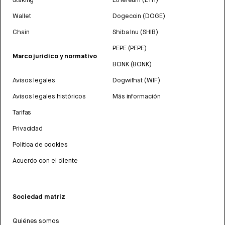
Wallet
Dogecoin (DOGE)
Chain
Shiba Inu (SHIB)
PEPE (PEPE)
Marco jurídico y normativo
BONK (BONK)
Avisos legales
Dogwifhat (WIF)
Avisos legales históricos
Más información
Tarifas
Privacidad
Política de cookies
Acuerdo con el cliente
Sociedad matriz
Quiénes somos