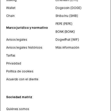
Wallet
Dogecoin (DOGE)
Chain
Shiba Inu (SHIB)
PEPE (PEPE)
Marco jurídico y normativo
BONK (BONK)
Avisos legales
Dogwifhat (WIF)
Avisos legales históricos
Más información
Tarifas
Privacidad
Política de cookies
Acuerdo con el cliente
Sociedad matriz
Quiénes somos