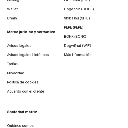
Wallet
Dogecoin (DOGE)
Chain
Shiba Inu (SHIB)
PEPE (PEPE)
Marco jurídico y normativo
BONK (BONK)
Avisos legales
Dogwifhat (WIF)
Avisos legales históricos
Más información
Tarifas
Privacidad
Política de cookies
Acuerdo con el cliente
Sociedad matriz
Quiénes somos