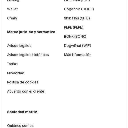
Wallet
Dogecoin (DOGE)
Chain
Shiba Inu (SHIB)
PEPE (PEPE)
Marco jurídico y normativo
BONK (BONK)
Avisos legales
Dogwifhat (WIF)
Avisos legales históricos
Más información
Tarifas
Privacidad
Política de cookies
Acuerdo con el cliente
Sociedad matriz
Quiénes somos