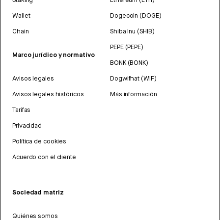
Wallet
Dogecoin (DOGE)
Chain
Shiba Inu (SHIB)
PEPE (PEPE)
Marco jurídico y normativo
BONK (BONK)
Avisos legales
Dogwifhat (WIF)
Avisos legales históricos
Más información
Tarifas
Privacidad
Política de cookies
Acuerdo con el cliente
Sociedad matriz
Quiénes somos