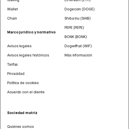
Wallet
Dogecoin (DOGE)
Chain
Shiba Inu (SHIB)
PEPE (PEPE)
Marco jurídico y normativo
BONK (BONK)
Avisos legales
Dogwifhat (WIF)
Avisos legales históricos
Más información
Tarifas
Privacidad
Política de cookies
Acuerdo con el cliente
Sociedad matriz
Quiénes somos