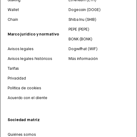
Wallet
Dogecoin (DOGE)
Chain
Shiba Inu (SHIB)
PEPE (PEPE)
Marco jurídico y normativo
BONK (BONK)
Avisos legales
Dogwifhat (WIF)
Avisos legales históricos
Más información
Tarifas
Privacidad
Política de cookies
Acuerdo con el cliente
Sociedad matriz
Quiénes somos