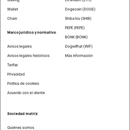
Wallet
Dogecoin (DOGE)
Chain
Shiba Inu (SHIB)
PEPE (PEPE)
Marco jurídico y normativo
BONK (BONK)
Avisos legales
Dogwifhat (WIF)
Avisos legales históricos
Más información
Tarifas
Privacidad
Política de cookies
Acuerdo con el cliente
Sociedad matriz
Quiénes somos