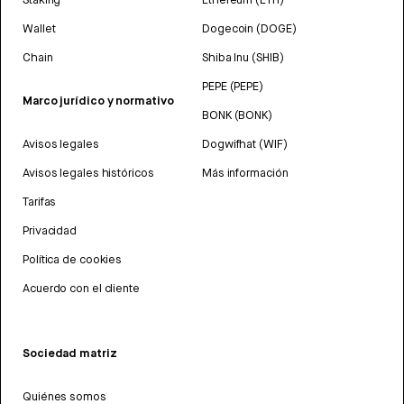
Wallet
Dogecoin (DOGE)
Chain
Shiba Inu (SHIB)
PEPE (PEPE)
Marco jurídico y normativo
BONK (BONK)
Avisos legales
Dogwifhat (WIF)
Avisos legales históricos
Más información
Tarifas
Privacidad
Política de cookies
Acuerdo con el cliente
Sociedad matriz
Quiénes somos