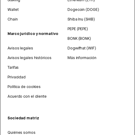
Wallet
Dogecoin (DOGE)
Chain
Shiba Inu (SHIB)
PEPE (PEPE)
Marco jurídico y normativo
BONK (BONK)
Avisos legales
Dogwifhat (WIF)
Avisos legales históricos
Más información
Tarifas
Privacidad
Política de cookies
Acuerdo con el cliente
Sociedad matriz
Quiénes somos