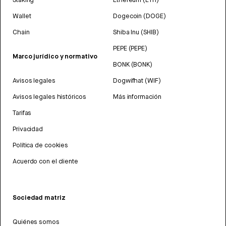
Wallet
Dogecoin (DOGE)
Chain
Shiba Inu (SHIB)
PEPE (PEPE)
Marco jurídico y normativo
BONK (BONK)
Avisos legales
Dogwifhat (WIF)
Avisos legales históricos
Más información
Tarifas
Privacidad
Política de cookies
Acuerdo con el cliente
Sociedad matriz
Quiénes somos