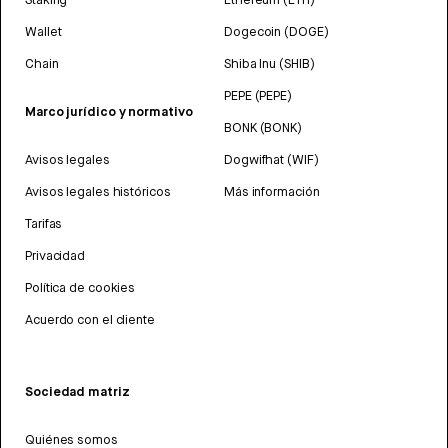
Wallet
Dogecoin (DOGE)
Chain
Shiba Inu (SHIB)
PEPE (PEPE)
Marco jurídico y normativo
BONK (BONK)
Avisos legales
Dogwifhat (WIF)
Avisos legales históricos
Más información
Tarifas
Privacidad
Política de cookies
Acuerdo con el cliente
Sociedad matriz
Quiénes somos