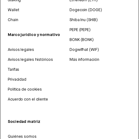
Wallet
Dogecoin (DOGE)
Chain
Shiba Inu (SHIB)
PEPE (PEPE)
Marco jurídico y normativo
BONK (BONK)
Avisos legales
Dogwifhat (WIF)
Avisos legales históricos
Más información
Tarifas
Privacidad
Política de cookies
Acuerdo con el cliente
Sociedad matriz
Quiénes somos