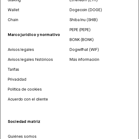
Wallet
Dogecoin (DOGE)
Chain
Shiba Inu (SHIB)
PEPE (PEPE)
Marco jurídico y normativo
BONK (BONK)
Avisos legales
Dogwifhat (WIF)
Avisos legales históricos
Más información
Tarifas
Privacidad
Política de cookies
Acuerdo con el cliente
Sociedad matriz
Quiénes somos