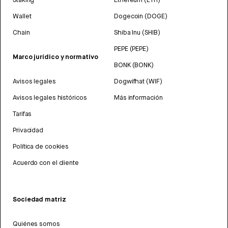
Wallet
Dogecoin (DOGE)
Chain
Shiba Inu (SHIB)
PEPE (PEPE)
Marco jurídico y normativo
BONK (BONK)
Avisos legales
Dogwifhat (WIF)
Avisos legales históricos
Más información
Tarifas
Privacidad
Política de cookies
Acuerdo con el cliente
Sociedad matriz
Quiénes somos