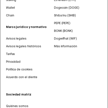
Wallet
Dogecoin (DOGE)
Chain
Shiba Inu (SHIB)
PEPE (PEPE)
Marco jurídico y normativo
BONK (BONK)
Avisos legales
Dogwifhat (WIF)
Avisos legales históricos
Más información
Tarifas
Privacidad
Política de cookies
Acuerdo con el cliente
Sociedad matriz
Quiénes somos