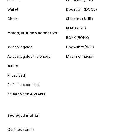
Wallet
Dogecoin (DOGE)
Chain
Shiba Inu (SHIB)
PEPE (PEPE)
Marco jurídico y normativo
BONK (BONK)
Avisos legales
Dogwifhat (WIF)
Avisos legales históricos
Más información
Tarifas
Privacidad
Política de cookies
Acuerdo con el cliente
Sociedad matriz
Quiénes somos