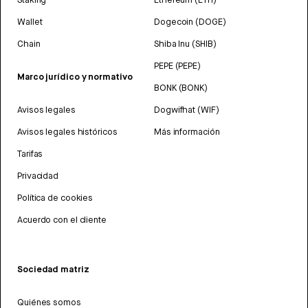
Wallet
Dogecoin (DOGE)
Chain
Shiba Inu (SHIB)
PEPE (PEPE)
Marco jurídico y normativo
BONK (BONK)
Avisos legales
Dogwifhat (WIF)
Avisos legales históricos
Más información
Tarifas
Privacidad
Política de cookies
Acuerdo con el cliente
Sociedad matriz
Quiénes somos