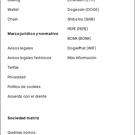
Wallet
Dogecoin (DOGE)
Chain
Shiba Inu (SHIB)
PEPE (PEPE)
Marco jurídico y normativo
BONK (BONK)
Avisos legales
Dogwifhat (WIF)
Avisos legales históricos
Más información
Tarifas
Privacidad
Política de cookies
Acuerdo con el cliente
Sociedad matriz
Quiénes somos