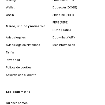
Wallet
Dogecoin (DOGE)
Chain
Shiba Inu (SHIB)
PEPE (PEPE)
Marco jurídico y normativo
BONK (BONK)
Avisos legales
Dogwifhat (WIF)
Avisos legales históricos
Más información
Tarifas
Privacidad
Política de cookies
Acuerdo con el cliente
Sociedad matriz
Quiénes somos