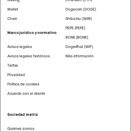
Wallet
Dogecoin (DOGE)
Chain
Shiba Inu (SHIB)
PEPE (PEPE)
Marco jurídico y normativo
BONK (BONK)
Avisos legales
Dogwifhat (WIF)
Avisos legales históricos
Más información
Tarifas
Privacidad
Política de cookies
Acuerdo con el cliente
Sociedad matriz
Quiénes somos