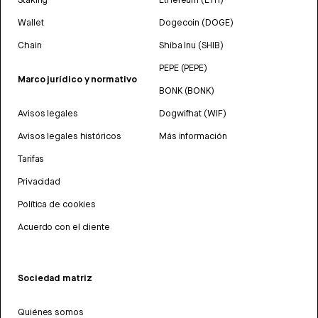
Wallet
Dogecoin (DOGE)
Chain
Shiba Inu (SHIB)
PEPE (PEPE)
Marco jurídico y normativo
BONK (BONK)
Avisos legales
Dogwifhat (WIF)
Avisos legales históricos
Más información
Tarifas
Privacidad
Política de cookies
Acuerdo con el cliente
Sociedad matriz
Quiénes somos