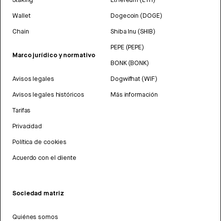
Wallet
Dogecoin (DOGE)
Chain
Shiba Inu (SHIB)
PEPE (PEPE)
Marco jurídico y normativo
BONK (BONK)
Avisos legales
Dogwifhat (WIF)
Avisos legales históricos
Más información
Tarifas
Privacidad
Política de cookies
Acuerdo con el cliente
Sociedad matriz
Quiénes somos