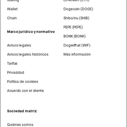
Wallet
Dogecoin (DOGE)
Chain
Shiba Inu (SHIB)
PEPE (PEPE)
Marco jurídico y normativo
BONK (BONK)
Avisos legales
Dogwifhat (WIF)
Avisos legales históricos
Más información
Tarifas
Privacidad
Política de cookies
Acuerdo con el cliente
Sociedad matriz
Quiénes somos