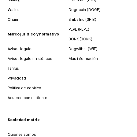
Wallet
Dogecoin (DOGE)
Chain
Shiba Inu (SHIB)
PEPE (PEPE)
Marco jurídico y normativo
BONK (BONK)
Avisos legales
Dogwifhat (WIF)
Avisos legales históricos
Más información
Tarifas
Privacidad
Política de cookies
Acuerdo con el cliente
Sociedad matriz
Quiénes somos