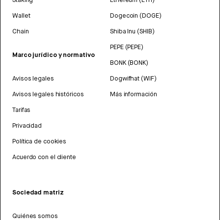
Wallet
Dogecoin (DOGE)
Chain
Shiba Inu (SHIB)
PEPE (PEPE)
Marco jurídico y normativo
BONK (BONK)
Avisos legales
Dogwifhat (WIF)
Avisos legales históricos
Más información
Tarifas
Privacidad
Política de cookies
Acuerdo con el cliente
Sociedad matriz
Quiénes somos