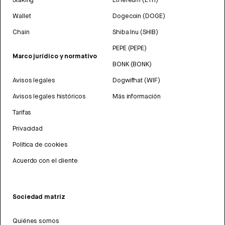
Wallet
Dogecoin (DOGE)
Chain
Shiba Inu (SHIB)
PEPE (PEPE)
Marco jurídico y normativo
BONK (BONK)
Avisos legales
Dogwifhat (WIF)
Avisos legales históricos
Más información
Tarifas
Privacidad
Política de cookies
Acuerdo con el cliente
Sociedad matriz
Quiénes somos